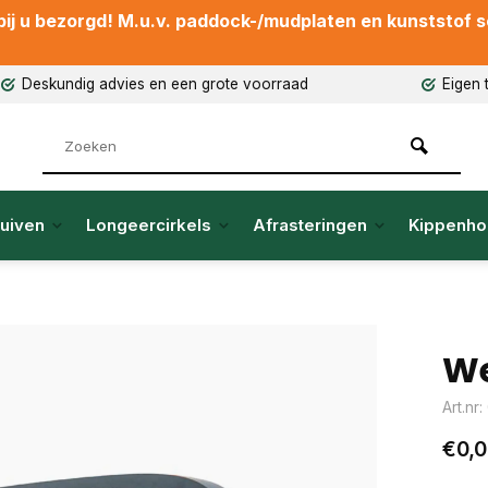
ij u bezorgd! M.u.v. paddock-/mudplaten en kunststof sch
Deskundig advies en een grote voorraad
Eigen 
uiven
Longeercirkels
Afrasteringen
Kippenho
We
Art.nr
€0,