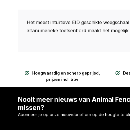
Het meest intuïtieve EID geschikte weegschaa
alfanumerieke toetsenbord maakt het mogelijk o
Hoogwaardig en scherp geprijsd,
Des
prijzen incl. btw
Nooit meer nieuws van Animal Fen
missen?
Abonneer je op onze nieuwsbrief om op de hoogte te bli