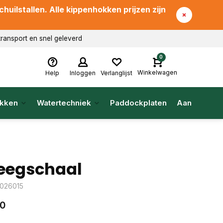
uilstallen. Alle kippenhokken prijzen zijn
transport en snel geleverd
0
Winkelwagen
Help
Inloggen
Verlanglijst
kken
Watertechniek
Paddockplaten
Aanbieding
egschaal
: 026015
00