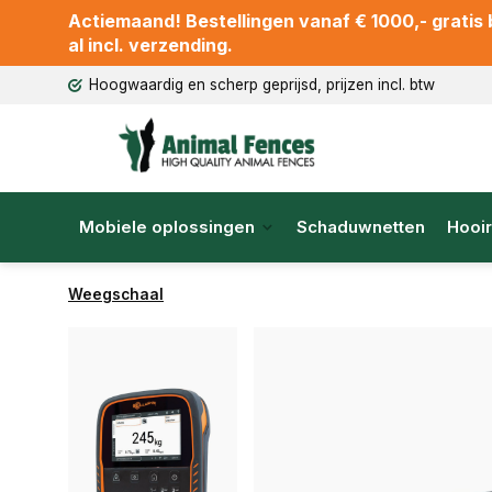
Actiemaand! Bestellingen vanaf € 1000,- gratis b
al incl. verzending.
Hoogwaardig en scherp geprijsd, prijzen incl. btw
Mobiele oplossingen
Schaduwnetten
Hooir
Weegschaal