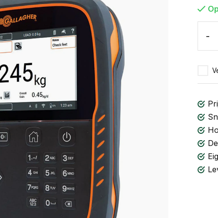
Op
-
Ve
Pri
Sn
Ho
De
Ei
Le