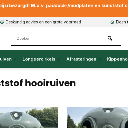
ij u bezorgd! M.u.v. paddock-/mudplaten en kunststof sch
Deskundig advies en een grote voorraad
Eigen 
uiven
Longeercirkels
Afrasteringen
Kippenho
tstof hooiruiven