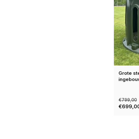
Grote st
ingebou
€799,00
€699,0