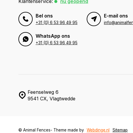
Klantenservice:
nu geopend
Bel ons
E-mail ons
+31 (0) 6 53 96 49 95
info@animalfen
WhatsApp ons
+31 (0) 6 53 96 49 95
Feenselweg 6
9541 CX, Vlagtwedde
© Animal Fences
- Theme made by
Webdinge.nl
Sitemap