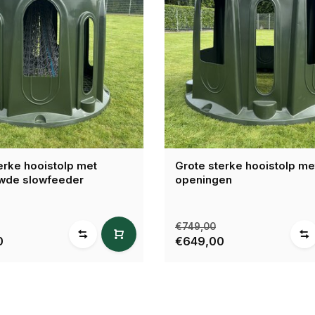
erke hooistolp met
Grote sterke hooistolp me
wde slowfeeder
openingen
€749,00
0
€649,00