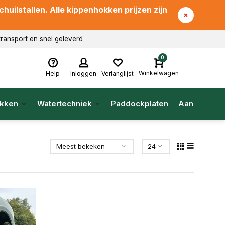
uilstallen. Alle kippenhokken prijzen zijn
transport en snel geleverd
0
Winkelwagen
Help
Inloggen
Verlanglijst
kken
Watertechniek
Paddockplaten
Aanbieding