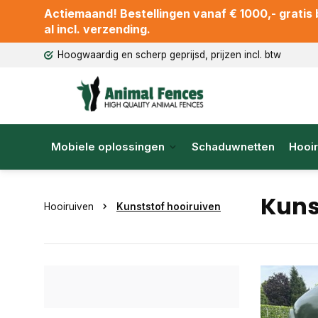
Actiemaand! Bestellingen vanaf € 1000,- gratis b
al incl. verzending.
Hoogwaardig en scherp geprijsd, prijzen incl. btw
Mobiele oplossingen
Schaduwnetten
Hooir
Kuns
Hooiruiven
Kunststof hooiruiven