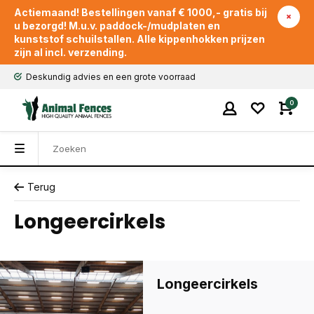
Actiemaand! Bestellingen vanaf € 1000,- gratis bij
u bezorgd! M.u.v. paddock-/mudplaten en
kunststof schuilstallen. Alle kippenhokken prijzen
zijn al incl. verzending.
Deskundig advies en een grote voorraad
0
Terug
Longeercirkels
Longeercirkels