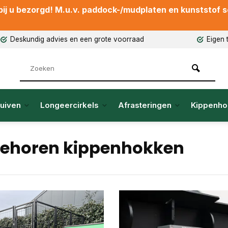
ij u bezorgd! M.u.v. paddock-/mudplaten en kunststof sch
Deskundig advies en een grote voorraad
Eigen 
uiven
Longeercirkels
Afrasteringen
Kippenho
ehoren kippenhokken