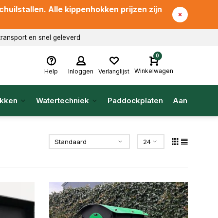
uilstallen. Alle kippenhokken prijzen zijn
transport en snel geleverd
0
Winkelwagen
Help
Inloggen
Verlanglijst
kken
Watertechniek
Paddockplaten
Aanbieding