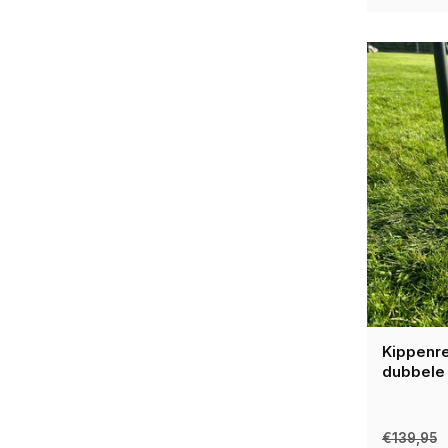
Kippenre
dubbele
€139,95