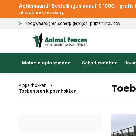
Actiemaand! Bestellingen vanaf € 1000,- gratis b
al incl. verzending.
Hoogwaardig en scherp geprijsd, prijzen incl. btw
Mobiele oplossingen
Schaduwnetten
Hooir
Toeb
Kippenhokken
Toebehoren kippenhokken