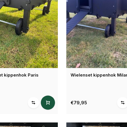
t kippenhok Paris
Wielenset kippenhok Mila
€79,95