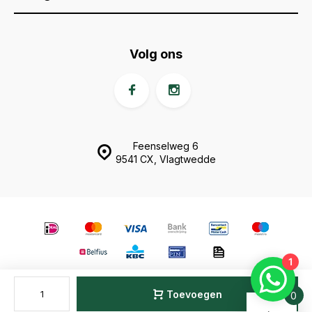
Volg ons
Feenselweg 6
9541 CX, Vlagtwedde
1
© Animal Fences
- Theme made by
Webdinge.nl
Sitemap
Toevoegen
0
Vergelijk