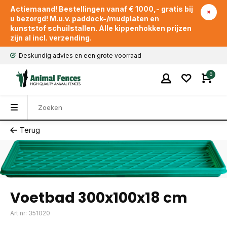
Actiemaand! Bestellingen vanaf € 1000,- gratis bij
u bezorgd! M.u.v. paddock-/mudplaten en
kunststof schuilstallen. Alle kippenhokken prijzen
zijn al incl. verzending.
Deskundig advies en een grote voorraad
0
Terug
Voetbad 300x100x18 cm
Art.nr: 351020