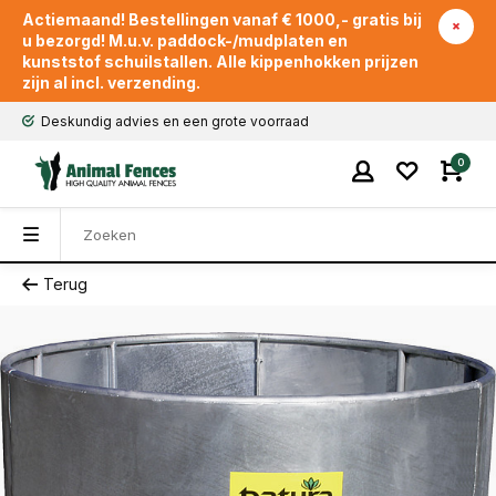
Actiemaand! Bestellingen vanaf € 1000,- gratis bij
u bezorgd! M.u.v. paddock-/mudplaten en
kunststof schuilstallen. Alle kippenhokken prijzen
zijn al incl. verzending.
Deskundig advies en een grote voorraad
0
Terug