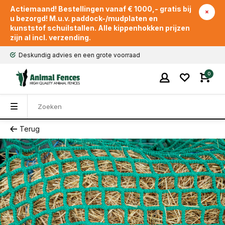
Actiemaand! Bestellingen vanaf € 1000,- gratis bij
u bezorgd! M.u.v. paddock-/mudplaten en
kunststof schuilstallen. Alle kippenhokken prijzen
zijn al incl. verzending.
Deskundig advies en een grote voorraad
0
Terug