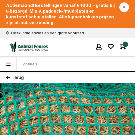
Actiemaand! Bestellingen vanaf € 1000,- gratis bij
u bezorgd! M.u.v. paddock-/mudplaten en
kunststof schuilstallen. Alle kippenhokken prijzen
zijn al incl. verzending.
Deskundig advies en een grote voorraad
0
Terug