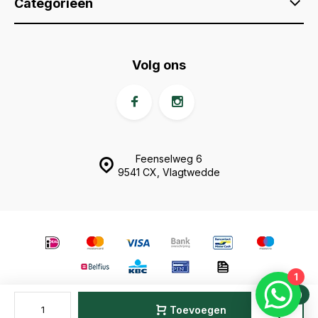
Categorieën
Volg ons
Feenselweg 6
9541 CX, Vlagtwedde
1
0
© Animal Fences
- Theme made by
Webdinge.nl
Sitemap
Vergelijk
Toevoegen
Start