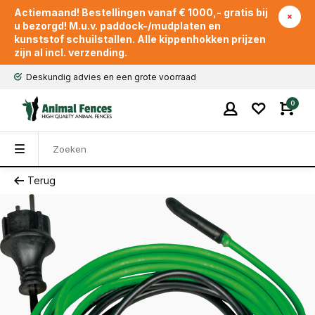
Actiemaand! Bestellingen vanaf € 1000,- gratis bij
u bezorgd! M.u.v. paddock-/mudplaten en
kunststof schuilstallen. Alle kippenhokken prijzen
zijn al incl. verzending.
Deskundig advies en een grote voorraad
0
Terug