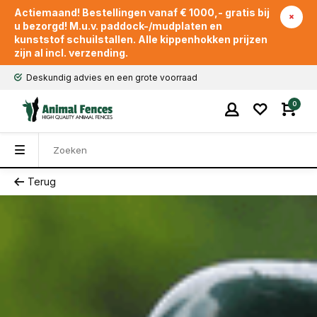
Actiemaand! Bestellingen vanaf € 1000,- gratis bij
u bezorgd! M.u.v. paddock-/mudplaten en
kunststof schuilstallen. Alle kippenhokken prijzen
zijn al incl. verzending.
Deskundig advies en een grote voorraad
0
Terug