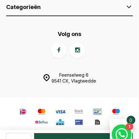
Categorieën
Volg ons
Feenselweg 6
9541 CX, Vlagtwedde
0
Vergelijk
1
Start
product
© Animal Fences
- Theme made by
Webdinge.nl
Sitemap