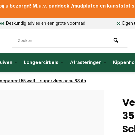
ij u bezorgd! M.u.v. paddock-/mudplaten en kunststof sch
Deskundig advies en een grote voorraad
Eigen 
uiven
Longeercirkels
Afrasteringen
Kippenho
nepaneel 55 watt + supervlies accu 88 Ah
Ve
35
Sc