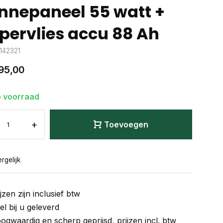
nnepaneel 55 watt +
pervlies accu 88 Ah
 142321
95,00
 voorraad
+
Toevoegen
rgelijk
jzen zijn inclusief btw
el bij u geleverd
ogwaardig en scherp geprijsd, prijzen incl. btw