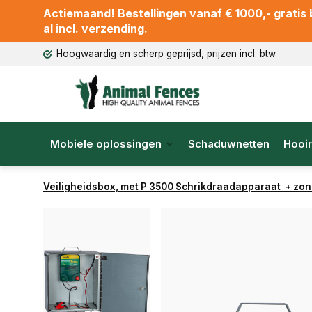
Actiemaand! Bestellingen vanaf € 1000,- gratis b
al incl. verzending.
Hoogwaardig en scherp geprijsd, prijzen incl. btw
Mobiele oplossingen
Schaduwnetten
Hooir
Veiligheidsbox, met P 3500 Schrikdraadapparaat + zon