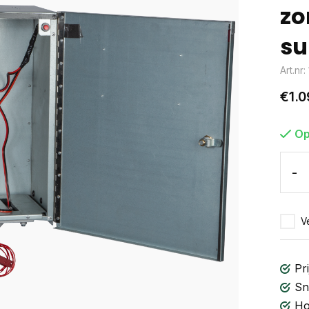
zo
su
Art.nr:
€1.0
Op
-
Ve
Pri
Sn
Ho