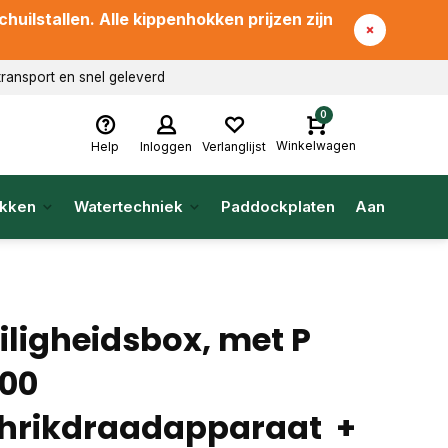
uilstallen. Alle kippenhokken prijzen zijn
transport en snel geleverd
0
Winkelwagen
Help
Inloggen
Verlanglijst
kken
Watertechniek
Paddockplaten
Aanbieding
iligheidsbox, met P
00
hrikdraadapparaat +