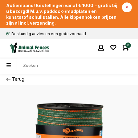
Actiemaand! Bestellingen vanaf € 1000,- gratis bij
u bezorgd! M.u.v. paddock-/mudplaten en
kunststof schuilstallen. Alle kippenhokken prijzen
zijn al incl. verzending.
Deskundig advies en een grote voorraad
0
Terug