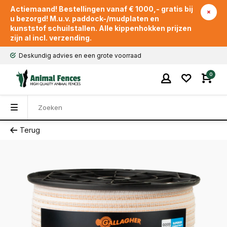
Actiemaand! Bestellingen vanaf € 1000,- gratis bij
u bezorgd! M.u.v. paddock-/mudplaten en
kunststof schuilstallen. Alle kippenhokken prijzen
zijn al incl. verzending.
Deskundig advies en een grote voorraad
0
Terug