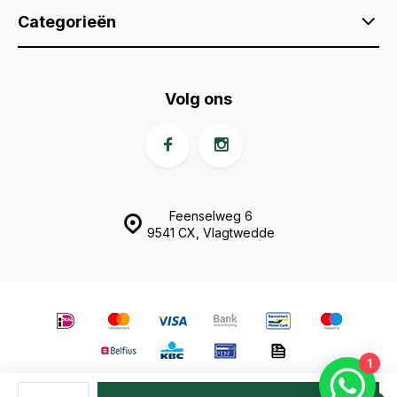
Categorieën
Volg ons
Feenselweg 6
9541 CX, Vlagtwedde
1
© Animal Fences
- Theme made by
Webdinge.nl
Sitemap