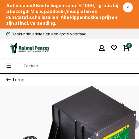
Actiemaand! Bestellingen vanaf € 1000,- gratis bij
u bezorgd! M.u.v. paddock-/mudplaten en
kunststof schuilstallen. Alle kippenhokken prijzen
zijn al incl. verzending.
Deskundig advies en een grote voorraad
0
Terug