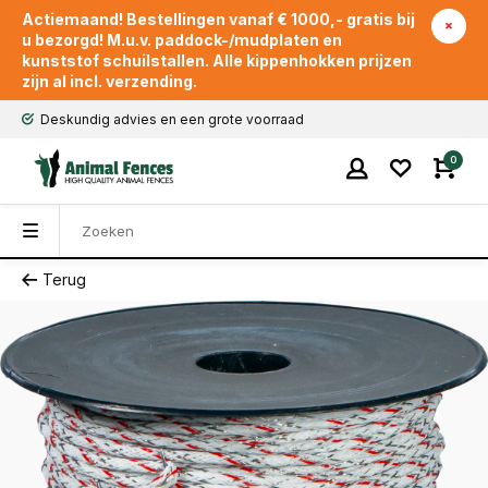
Actiemaand! Bestellingen vanaf € 1000,- gratis bij
u bezorgd! M.u.v. paddock-/mudplaten en
kunststof schuilstallen. Alle kippenhokken prijzen
zijn al incl. verzending.
Deskundig advies en een grote voorraad
0
Terug