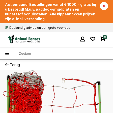
Actiemaand! Bestellingen vanaf € 1000,- gratis bij
u bezorgd! M.u.v. paddock-/mudplaten en
kunststof schuilstallen. Alle kippenhokken prijzen
zijn al incl. verzending.
Deskundig advies en een grote voorraad
0
Terug