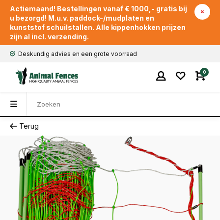
Actiemaand! Bestellingen vanaf € 1000,- gratis bij
u bezorgd! M.u.v. paddock-/mudplaten en
kunststof schuilstallen. Alle kippenhokken prijzen
zijn al incl. verzending.
Deskundig advies en een grote voorraad
0
Terug