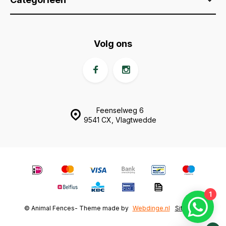
Volg ons
Feenselweg 6
9541 CX, Vlagtwedde
1
© Animal Fences
- Theme made by
Webdinge.nl
Sitemap