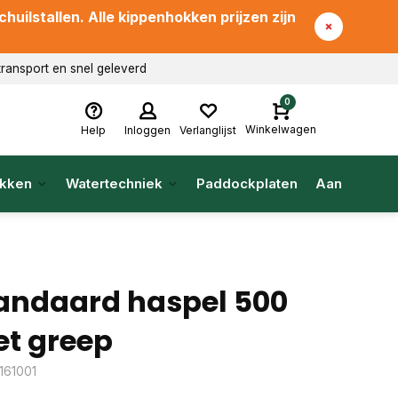
uilstallen. Alle kippenhokken prijzen zijn
transport en snel geleverd
0
Winkelwagen
Help
Inloggen
Verlanglijst
kken
Watertechniek
Paddockplaten
Aanbieding
andaard haspel 500
t greep
 161001