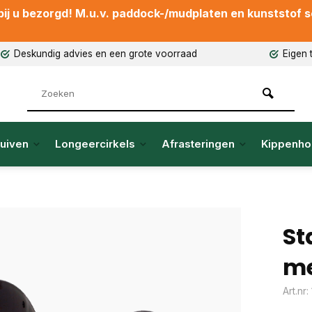
ij u bezorgd! M.u.v. paddock-/mudplaten en kunststof sch
Deskundig advies en een grote voorraad
Eigen 
uiven
Longeercirkels
Afrasteringen
Kippenho
St
me
Art.nr: