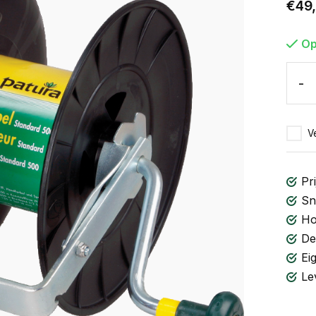
€49
Op
-
Ve
Pri
Sn
Ho
De
Ei
Le