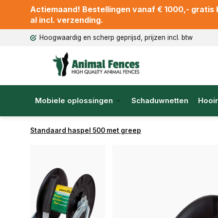
Actiemaand! Bestellingen vanaf € 1000,- gratis b
al incl. verzending.
Hoogwaardig en scherp geprijsd, prijzen incl. btw
Mobiele oplossingen
Schaduwnetten
Hooir
Standaard haspel 500 met greep