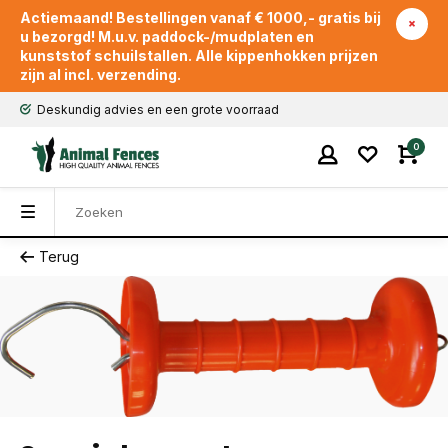
Actiemaand! Bestellingen vanaf € 1000,- gratis bij
u bezorgd! M.u.v. paddock-/mudplaten en
kunststof schuilstallen. Alle kippenhokken prijzen
zijn al incl. verzending.
Deskundig advies en een grote voorraad
0
Terug