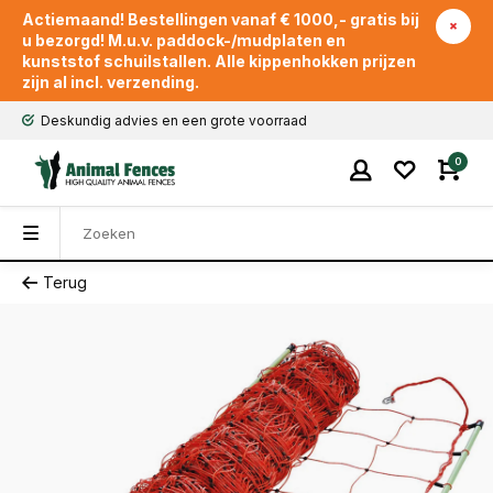
Actiemaand! Bestellingen vanaf € 1000,- gratis bij
u bezorgd! M.u.v. paddock-/mudplaten en
kunststof schuilstallen. Alle kippenhokken prijzen
zijn al incl. verzending.
Deskundig advies en een grote voorraad
0
Terug