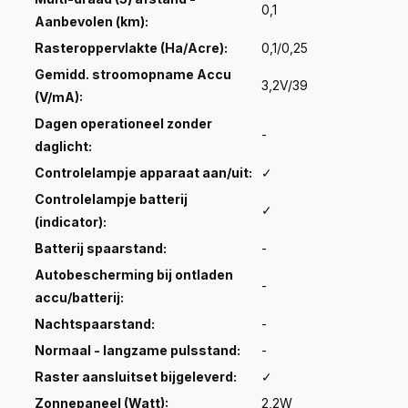
0,1
Aanbevolen (km):
Rasteroppervlakte (Ha/Acre):
0,1/0,25
Gemidd. stroomopname Accu
3,2V/39
(V/mA):
Dagen operationeel zonder
-
daglicht:
Controlelampje apparaat aan/uit:
✓
Controlelampje batterij
✓
(indicator):
Batterij spaarstand:
-
Autobescherming bij ontladen
-
accu/batterij:
Nachtspaarstand:
-
Normaal - langzame pulsstand:
-
Raster aansluitset bijgeleverd:
✓
Zonnepaneel (Watt):
2,2W