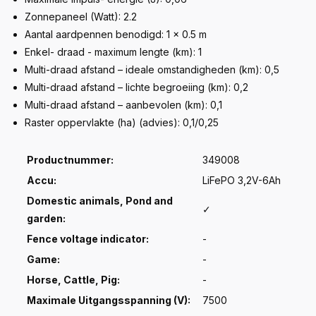
Zonnepaneel (Watt): 2.2
Aantal aardpennen benodigd: 1 x 0.5 m
Enkel- draad - maximum lengte (km): 1
Multi-draad afstand – ideale omstandigheden (km): 0,5
Multi-draad afstand – lichte begroeiing (km): 0,2
Multi-draad afstand – aanbevolen (km): 0,1
Raster oppervlakte (ha) (advies): 0,1/0,25
Productnummer:
349008
Accu:
LiFePO 3,2V-6Ah
Domestic animals, Pond and
✓
garden:
Fence voltage indicator:
-
Game:
-
Horse, Cattle, Pig:
-
Maximale Uitgangsspanning (V):
7500