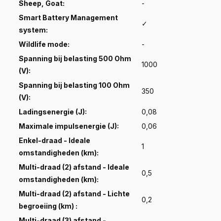
Sheep, Goat:
-
Smart Battery Management
✓
system:
Wildlife mode:
-
Spanning bij belasting 500 Ohm
1000
(V):
Spanning bij belasting 100 Ohm
350
(V):
Ladingsenergie (J):
0,08
Maximale impulsenergie (J):
0,06
Enkel-draad - Ideale
1
omstandigheden (km):
Multi-draad (2) afstand - Ideale
0,5
omstandigheden (km):
Multi-draad (2) afstand - Lichte
0,2
begroeiing (km) :
Multi-draad (3) afstand -