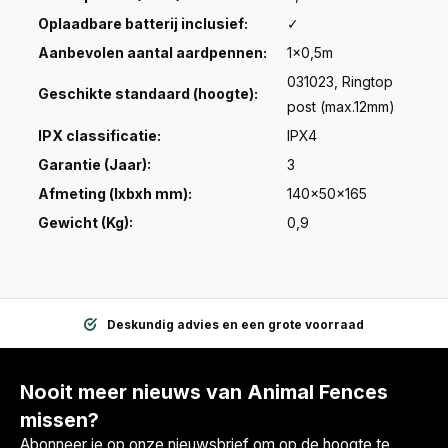
Oplaadbare batterij inclusief:
✓
Aanbevolen aantal aardpennen:
1x0,5m
031023, Ringtop
Geschikte standaard (hoogte):
post (max.12mm)
IPX classificatie:
IPX4
Garantie (Jaar):
3
Afmeting (lxbxh mm):
140x50x165
Gewicht (Kg):
0,9
Deskundig advies en een grote voorraad
Nooit meer nieuws van Animal Fences
missen?
Abonneer je op onze nieuwsbrief om op de hoogte te