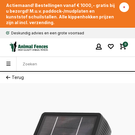
Actiemaand! Bestellingen vanaf € 1000,- gratis bij
u bezorgd! M.u.v. paddock-/mudplaten en
kunststof schuilstallen. Alle kippenhokken prijzen
zijn al incl. verzending.
Deskundig advies en een grote voorraad
0
Terug