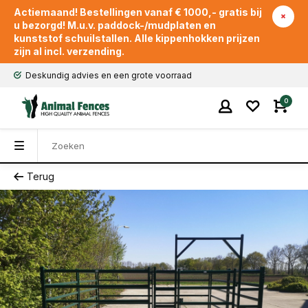
Actiemaand! Bestellingen vanaf € 1000,- gratis bij
u bezorgd! M.u.v. paddock-/mudplaten en
kunststof schuilstallen. Alle kippenhokken prijzen
zijn al incl. verzending.
Deskundig advies en een grote voorraad
0
Terug