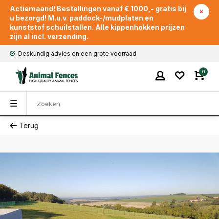
Actiemaand! Bestellingen vanaf € 1000,- gratis bij
u bezorgd! M.u.v. paddock-/mudplaten en
kunststof schuilstallen. Alle kippenhokken prijzen
zijn al incl. verzending.
Deskundig advies en een grote voorraad
0
Terug