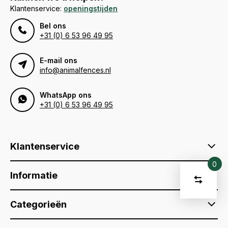
Klantenservice:
openingstijden
Bel ons
+31 (0) 6 53 96 49 95
E-mail ons
info@animalfences.nl
WhatsApp ons
+31 (0) 6 53 96 49 95
Klantenservice
0
Vergelijk
Informatie
Start
product
U
Verwijder
Categorieën
heeft
alle
producten
vergelijki
geen
artikelen