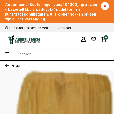
Actiemaand! Bestellingen vanaf € 1000,- gratis bij
u bezorgd! M.u.v. paddock-/mudplaten en
kunststof schuilstallen. Alle kippenhokken prijzen
zijn al incl. verzending.
Eigen transport en snel geleverd
0
Terug