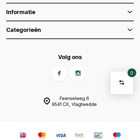
Informatie
Categorieën
Volg ons
0
Vergelijk
Start
product
U
Verwijder
Feenselweg 6
heeft
alle
producten
vergelijki
9541 CX, Vlagtwedde
geen
artikelen
in uw
winkelwage