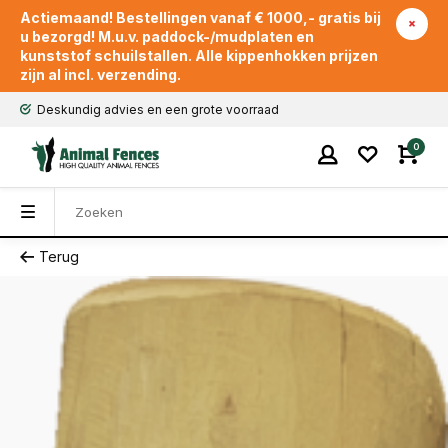
Actiemaand! Bestellingen vanaf € 1000,- gratis bij
u bezorgd! M.u.v. paddock-/mudplaten en
kunststof schuilstallen. Alle kippenhokken prijzen
zijn al incl. verzending.
Deskundig advies en een grote voorraad
0
Terug