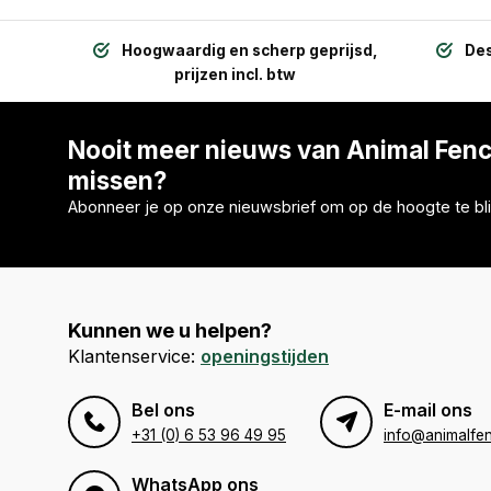
Hoogwaardig en scherp geprijsd,
Des
prijzen incl. btw
Nooit meer nieuws van Animal Fen
missen?
Abonneer je op onze nieuwsbrief om op de hoogte te bli
Kunnen we u helpen?
Klantenservice:
openingstijden
Bel ons
E-mail ons
+31 (0) 6 53 96 49 95
info@animalfen
WhatsApp ons