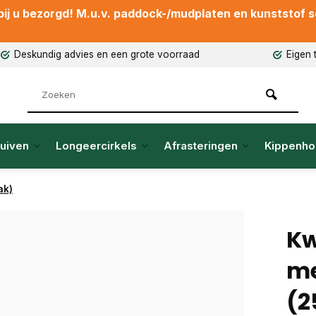
ij u bezorgd! M.u.v. paddock-/mudplaten en kunststof sch
Deskundig advies en een grote voorraad
Eigen 
uiven
Longeercirkels
Afrasteringen
Kippenho
ak)
Kw
me
(2