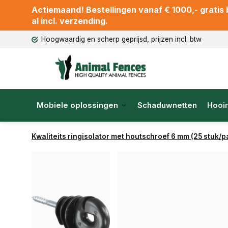
Actiemaand! Bestellingen vanaf € 1000,- gratis b
al incl. verzending.
Hoogwaardig en scherp geprijsd, prijzen incl. btw
Mobiele oplossingen
Schaduwnetten
Hooir
Kwaliteits ringisolator met houtschroef 6 mm (25 stuk/p