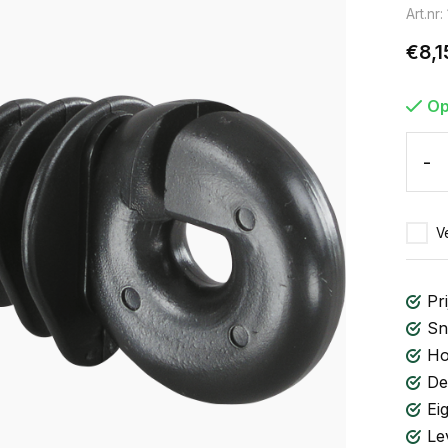
Art.nr
€8,1
Op
-
Ve
Pri
Sn
Ho
De
Ei
Le