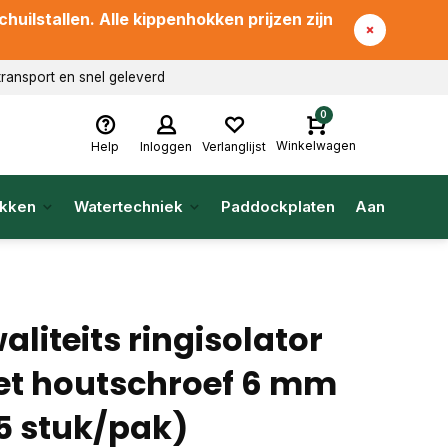
uilstallen. Alle kippenhokken prijzen zijn
transport en snel geleverd
0
Winkelwagen
Help
Inloggen
Verlanglijst
kken
Watertechniek
Paddockplaten
Aanbieding
aliteits ringisolator
t houtschroef 6 mm
5 stuk/pak)