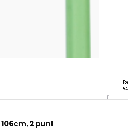
Re
€
 106cm, 2 punt