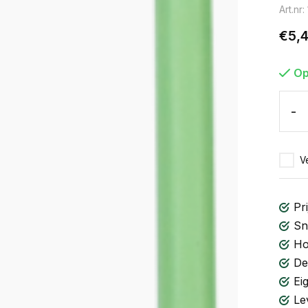
Art.nr:
€5,
Op
-
Ve
Pri
Sn
Ho
De
Ei
Le