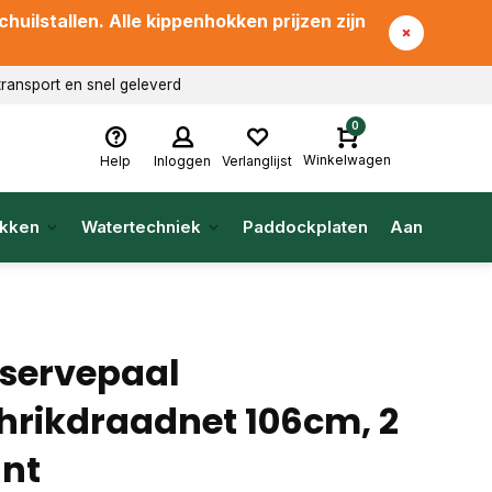
uilstallen. Alle kippenhokken prijzen zijn
transport en snel geleverd
0
Winkelwagen
Help
Inloggen
Verlanglijst
kken
Watertechniek
Paddockplaten
Aanbieding
servepaal
hrikdraadnet 106cm, 2
nt