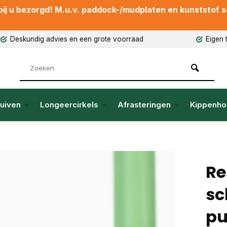
ij u bezorgd! M.u.v. paddock-/mudplaten en kunststof sch
Deskundig advies en een grote voorraad
Eigen 
uiven
Longeercirkels
Afrasteringen
Kippenho
Re
sc
pu