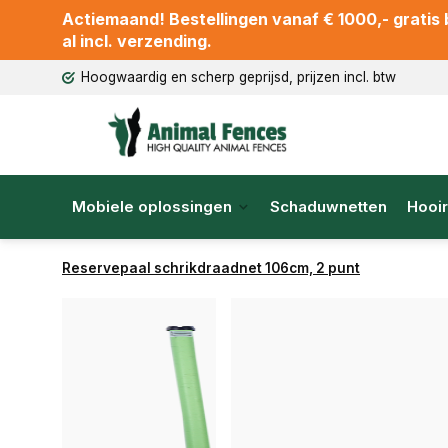
Actiemaand! Bestellingen vanaf € 1000,- gratis b
al incl. verzending.
Hoogwaardig en scherp geprijsd, prijzen incl. btw
Mobiele oplossingen
Schaduwnetten
Hooir
Reservepaal schrikdraadnet 106cm, 2 punt