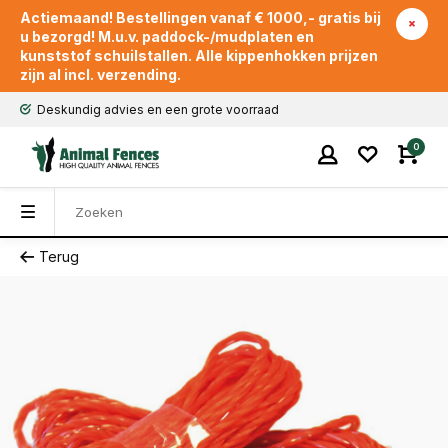
Actiemaand! Bestellingen vanaf € 1000,- gratis bij
u bezorgd! M.u.v. paddock-/mudplaten en
kunststof schuilstallen. Alle kippenhokken prijzen
zijn al incl. verzending.
Deskundig advies en een grote voorraad
0
Terug