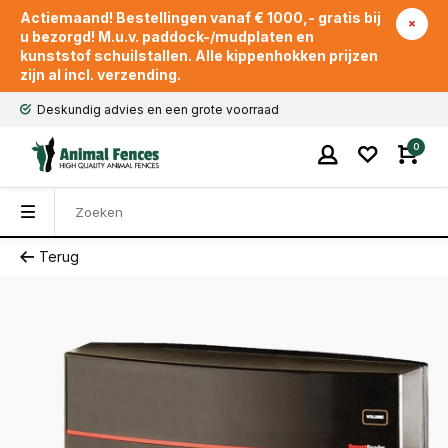
Actiemaand! Bestellingen vanaf € 1000,- gratis bij
u bezorgd! M.u.v. paddock-/mudplaten en
kunststof schuilstallen. Alle kippenhokken prijzen
zijn al incl. verzending.
Deskundig advies en een grote voorraad
0
Terug