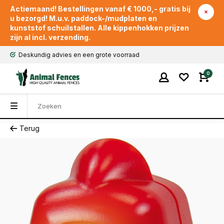
Actiemaand! Bestellingen vanaf € 1000,- gratis bij
u bezorgd! M.u.v. paddock-/mudplaten en
kunststof schuilstallen. Alle kippenhokken prijzen
zijn al incl. verzending.
Deskundig advies en een grote voorraad
0
Terug