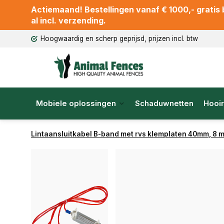
Actiemaand! Bestellingen vanaf € 1000,- gratis b
al incl. verzending.
Hoogwaardig en scherp geprijsd, prijzen incl. btw
Mobiele oplossingen
Schaduwnetten
Hooir
Lintaansluitkabel B-band met rvs klemplaten 40mm, 8 