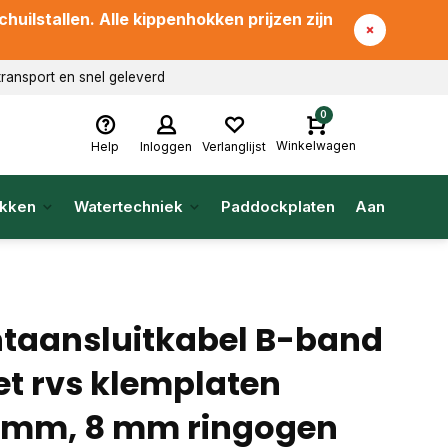
uilstallen. Alle kippenhokken prijzen zijn
transport en snel geleverd
0
Winkelwagen
Help
Inloggen
Verlanglijst
kken
Watertechniek
Paddockplaten
Aanbieding
ntaansluitkabel B-band
t rvs klemplaten
mm, 8 mm ringogen