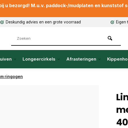
ij u bezorgd! M.u.v. paddock-/mudplaten en kunststof sch
Deskundig advies en een grote voorraad
Eigen 
uiven
Longeercirkels
Afrasteringen
Kippenho
mm ringogen
Li
me
40