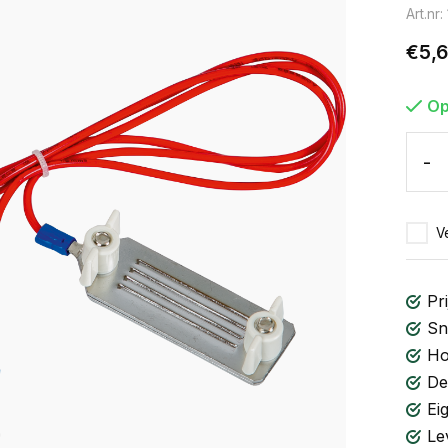
Art.nr
€5,
Op
-
Ve
Pri
Sn
Ho
De
Ei
Le