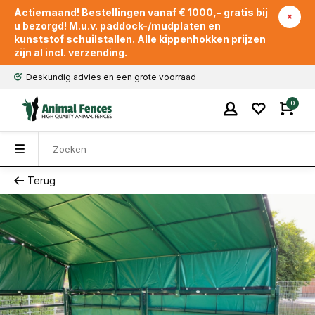
Actiemaand! Bestellingen vanaf € 1000,- gratis bij
u bezorgd! M.u.v. paddock-/mudplaten en
kunststof schuilstallen. Alle kippenhokken prijzen
zijn al incl. verzending.
Deskundig advies en een grote voorraad
0
Terug