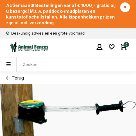
Actiemaand! Bestellingen vanaf € 1000,- gratis bij
u bezorgd! M.u.v. paddock-/mudplaten en
kunststof schuilstallen. Alle kippenhokken prijzen
zijn al incl. verzending.
Deskundig advies en een grote voorraad
0
Terug