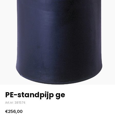
PE-standpijp ge
Art.nr: 381574
€256,00