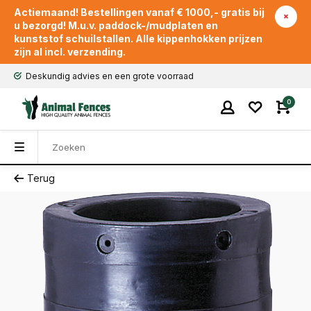
Actiemaand! Bestellingen vanaf € 1000,- gratis bij
u bezorgd! M.u.v. paddock-/mudplaten en
kunststof schuilstallen. Alle kippenhokken prijzen
zijn al incl. verzending.
Deskundig advies en een grote voorraad
0
Terug