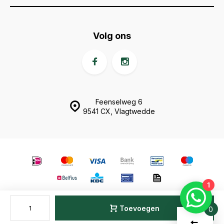
Volg ons
Feenselweg 6
9541 CX, Vlagtwedde
1
© Animal Fences
- Theme made by
Webdinge.nl
Sitemap
Toevoegen
0
Vergelijk