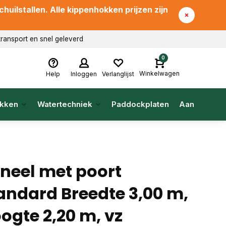
uilstallen. Alle kippenhokken prijzen zijn
transport en snel geleverd
0
Winkelwagen
Help
Inloggen
Verlanglijst
kken
Watertechniek
Paddockplaten
Aanbieding
neel met poort
andard Breedte 3,00 m,
ogte 2,20 m, vz