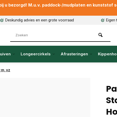
ij u bezorgd! M.u.v. paddock-/mudplaten en kunststof sch
Deskundig advies en een grote voorraad
Eigen 
uiven
Longeercirkels
Afrasteringen
Kippenho
 m, vz
Pa
St
Ho