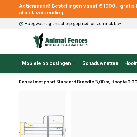
Actiemaand! Bestellingen vanaf € 1000,- gratis b
al incl. verzending.
Hoogwaardig en scherp geprijsd, prijzen incl. btw
Mobiele oplossingen
Schaduwnetten
Hooir
Paneel met poort Standard Breedte 3,00 m, Hoogte 2,20