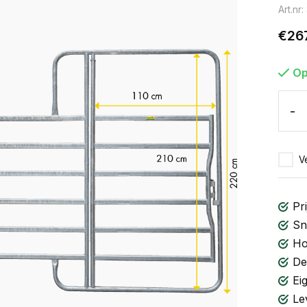
Art.nr
€26
Op
-
Ve
Pri
Sn
Ho
De
Ei
Le