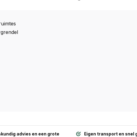
ruimtes
rgrendel
kundig advies en een grote
Eigen transport en snel 