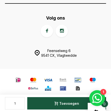
Volg ons
Feenselweg 6
9541 CX, Vlagtwedde
1
© Animal Fences
- Theme made by
Webdinge.nl
Sitemap
Toevoegen
0
Vergelijk