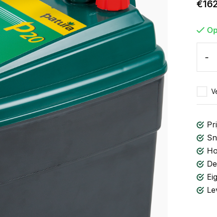
€16
Op
-
Ve
Pri
Sn
Ho
De
Ei
Le