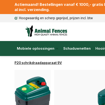
Actiemaand! Bestellingen vanaf € 1000,- gratis b
al incl. verzending.
Hoogwaardig en scherp geprijsd, prijzen incl. btw
Mobiele oplossingen
Schaduwnetten
Hooir
P20 schrikdraadapparaat 9V