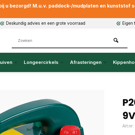
ij u bezorgd! M.u.v. paddock-/mudplaten en kunststof sch
Deskundig advies en een grote voorraad
Eigen 
uiven
Longeercirkels
Afrasteringen
Kippenho
P2
9
Art.nr: