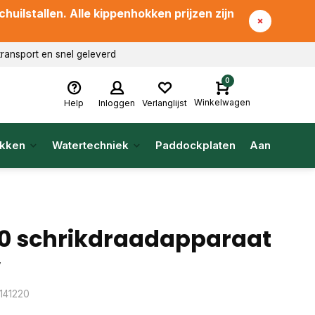
uilstallen. Alle kippenhokken prijzen zijn
transport en snel geleverd
0
Winkelwagen
Help
Inloggen
Verlanglijst
kken
Watertechniek
Paddockplaten
Aanbieding
0 schrikdraadapparaat
V
 141220