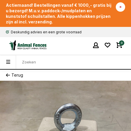
Actiemaand! Bestellingen vanaf € 1000,- gratis bij
u bezorgd! M.u.v. paddock-/mudplaten en
kunststof schuilstallen. Alle kippenhokken prijzen
zijn al incl. verzending.
Deskundig advies en een grote voorraad
0
Terug