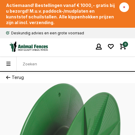
Actiemaand! Bestellingen vanaf € 1000,- gratis bij
u bezorgd! M.u.v. paddock-/mudplaten en
kunststof schuilstallen. Alle kippenhokken prijzen
zijn al incl. verzending.
Deskundig advies en een grote voorraad
0
Terug