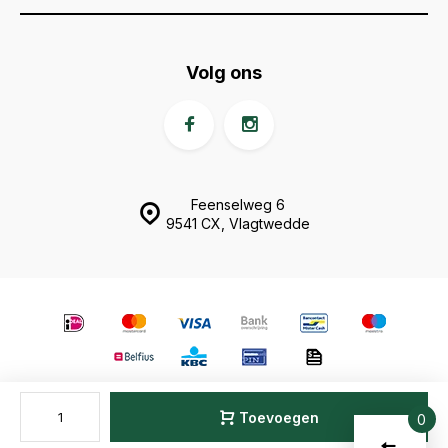
Volg ons
Feenselweg 6
9541 CX, Vlagtwedde
© Animal Fences
- Theme made by
Webdinge.nl
Sitemap
Toevoegen
0
Vergelijk