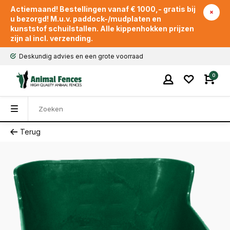
Actiemaand! Bestellingen vanaf € 1000,- gratis bij
u bezorgd! M.u.v. paddock-/mudplaten en
kunststof schuilstallen. Alle kippenhokken prijzen
zijn al incl. verzending.
Deskundig advies en een grote voorraad
0
Terug