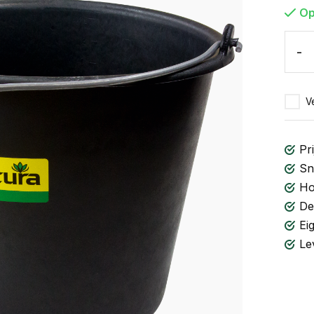
Op
-
Ve
Pri
Sn
Ho
De
Ei
Le