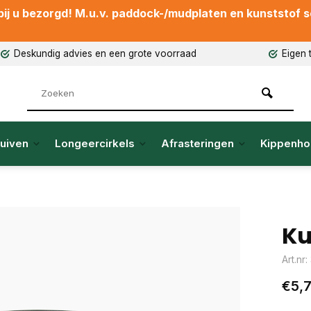
ij u bezorgd! M.u.v. paddock-/mudplaten en kunststof sch
Deskundig advies en een grote voorraad
Eigen 
uiven
Longeercirkels
Afrasteringen
Kippenho
Ku
Art.nr
€5,