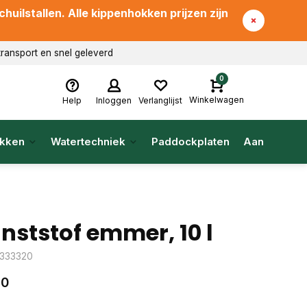
uilstallen. Alle kippenhokken prijzen zijn
transport en snel geleverd
0
Winkelwagen
Help
Inloggen
Verlanglijst
kken
Watertechniek
Paddockplaten
Aanbieding
nststof emmer, 10 l
: 333320
70