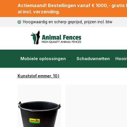
Actiemaand! Bestellingen vanaf € 1000,- gratis b
al incl. verzending.
Hoogwaardig en scherp geprijsd, prijzen incl. btw
Mobiele oplossingen
Schaduwnetten
Hooir
Kunststof emmer, 10 l