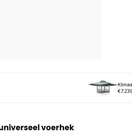
Klimaa
€7.23
 universeel voerhek