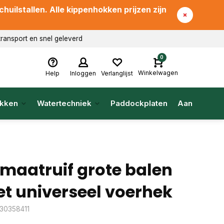
uilstallen. Alle kippenhokken prijzen zijn
transport en snel geleverd
0
Winkelwagen
Help
Inloggen
Verlanglijst
kken
Watertechniek
Paddockplaten
Aanbieding
imaatruif grote balen
t universeel voerhek
: 30358411