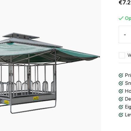
€7.2
Op
-
Ve
Pri
Sn
Ho
De
Ei
Le