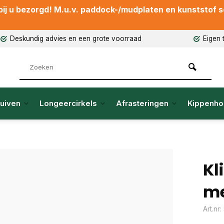
ij u bezorgd! M.u.v. paddock-/mudplaten en kunststof sch
Deskundig advies en een grote voorraad
Eigen 
uiven
Longeercirkels
Afrasteringen
Kippenho
Kl
me
Art.nr