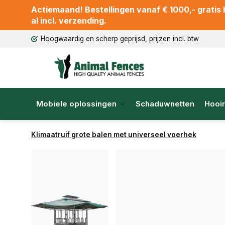
Actiemaand! Bestellingen vanaf € 1000,- gratis b
al incl. verzending.
Hoogwaardig en scherp geprijsd, prijzen incl. btw
Mobiele oplossingen
Schaduwnetten
Hooir
Klimaatruif grote balen met universeel voerhek