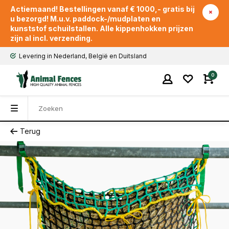
Actiemaand! Bestellingen vanaf € 1000,- gratis bij
u bezorgd! M.u.v. paddock-/mudplaten en
kunststof schuilstallen. Alle kippenhokken prijzen
zijn al incl. verzending.
Levering in Nederland, België en Duitsland
0
Terug