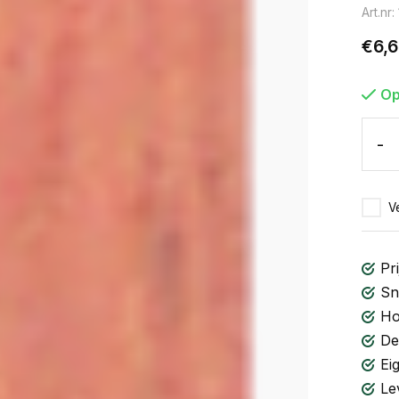
Art.nr
€6,
Op
-
Ve
Pri
Sn
Ho
De
Ei
Le