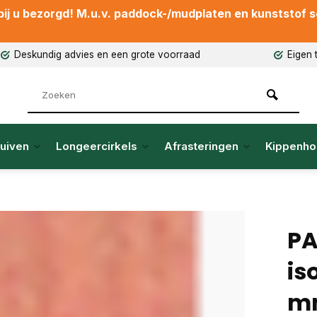
ij u bezorgd! M.u.v. paddock-/mudplaten en kunststof sch
Deskundig advies en een grote voorraad
Eigen 
uiven
Longeercirkels
Afrasteringen
Kippenho
PA
is
m