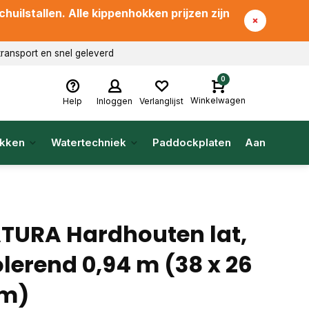
uilstallen. Alle kippenhokken prijzen zijn
transport en snel geleverd
0
Winkelwagen
Help
Inloggen
Verlanglijst
kken
Watertechniek
Paddockplaten
Aanbieding
TURA Hardhouten lat,
olerend 0,94 m (38 x 26
m)