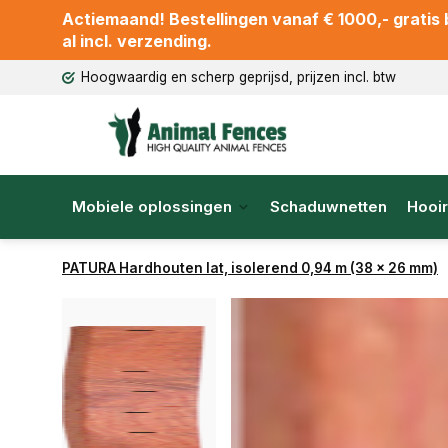
Actiemaand! Bestellingen vanaf € 1000,- gratis b
al incl. verzending.
Hoogwaardig en scherp geprijsd, prijzen incl. btw
Mobiele oplossingen
Schaduwnetten
Hooir
PATURA Hardhouten lat, isolerend 0,94 m (38 x 26 mm)