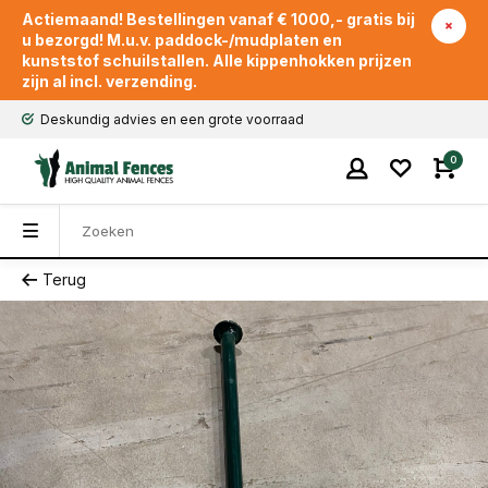
Actiemaand! Bestellingen vanaf € 1000,- gratis bij
u bezorgd! M.u.v. paddock-/mudplaten en
kunststof schuilstallen. Alle kippenhokken prijzen
zijn al incl. verzending.
Deskundig advies en een grote voorraad
0
Terug