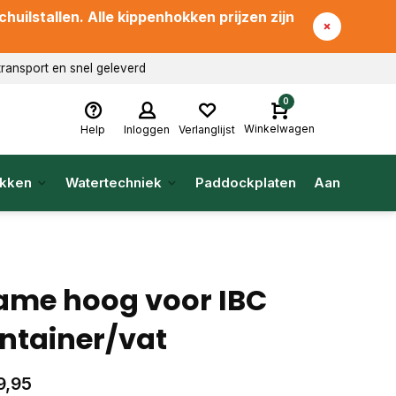
uilstallen. Alle kippenhokken prijzen zijn
transport en snel geleverd
0
Winkelwagen
Help
Inloggen
Verlanglijst
kken
Watertechniek
Paddockplaten
Aanbieding
ame hoog voor IBC
ntainer/vat
9,95