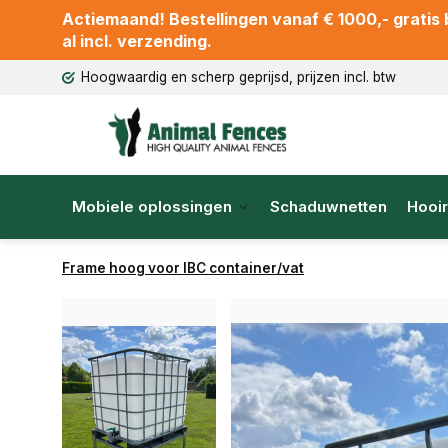
Actiemaand! Bestellingen vanaf € 1000,- gratis b
al incl. verzending.
Hoogwaardig en scherp geprijsd, prijzen incl. btw
Mobiele oplossingen
Schaduwnetten
Hooir
Frame hoog voor IBC container/vat