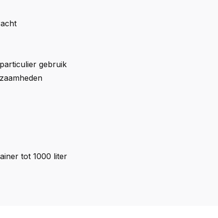
racht
articulier gebruik
rkzaamheden
ner tot 1000 liter