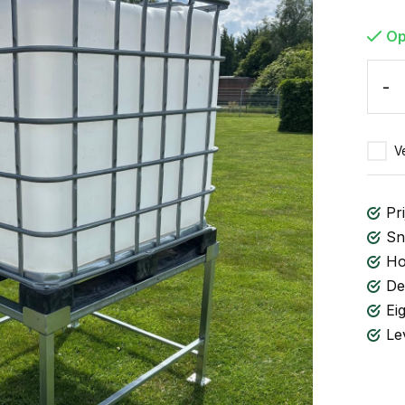
Op
-
Ve
Pri
Sn
Ho
De
Ei
Le