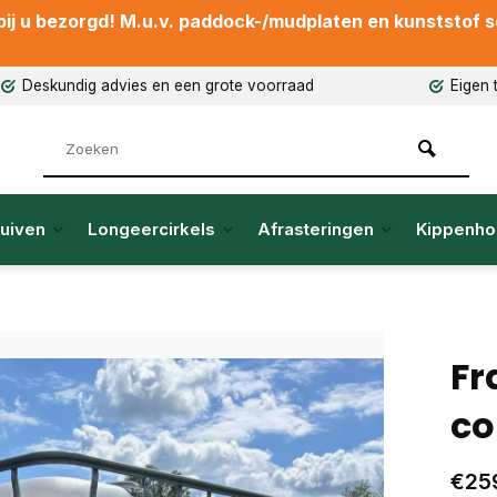
ij u bezorgd! M.u.v. paddock-/mudplaten en kunststof sch
Deskundig advies en een grote voorraad
Eigen 
uiven
Longeercirkels
Afrasteringen
Kippenho
Fr
co
€25