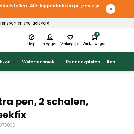
uilstallen. Alle kippenhokken prijzen zijn
transport en snel geleverd
0
Winkelwagen
Help
Inloggen
Verlanglijst
kken
Watertechniek
Paddockplaten
Aanbieding
tra pen, 2 schalen,
eekfix
: 379000