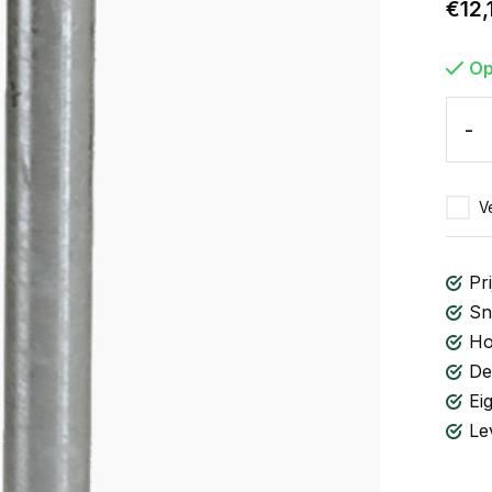
€12,
Op
-
Ve
Pri
Sn
Ho
De
Ei
Le