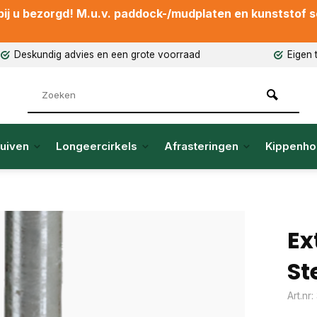
ij u bezorgd! M.u.v. paddock-/mudplaten en kunststof sch
Deskundig advies en een grote voorraad
Eigen 
uiven
Longeercirkels
Afrasteringen
Kippenho
Ex
St
Art.nr