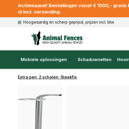
Actiemaand! Bestellingen vanaf € 1000,- gratis b
al incl. verzending.
Hoogwaardig en scherp geprijsd, prijzen incl. btw
Mobiele oplossingen
Schaduwnetten
Hooir
Extra pen, 2 schalen, Steekfix